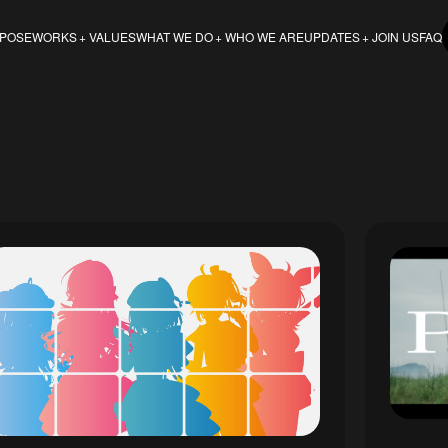
POSE
VALUES
WHO WE ARE
JOIN US
FAQ
WORKS
WHAT WE DO
UPDATES