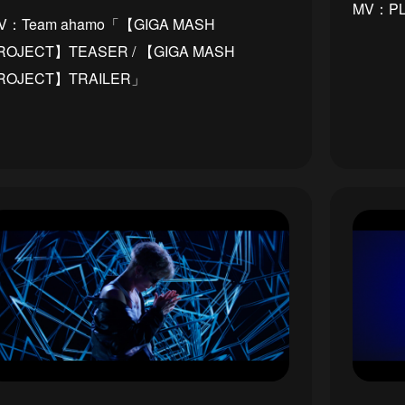
MV：P
V：Team ahamo「【GIGA MASH
ROJECT】TEASER / 【GIGA MASH
ROJECT】TRAILER」