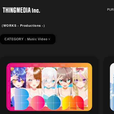
PUR
（WORKS - Productions -）
CATEGORY：
Music Video
＞