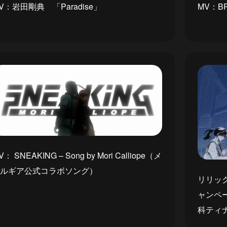
V：岩田剛典 「Paradise」
MV：BR
V： SNEAKING – Song by Mori Calliope（メ
ルギア公式コラボソング）
リリッ
ャンペー
科ティ