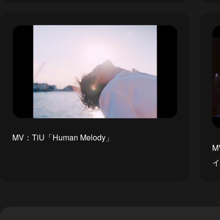
MV：TiU「Human Melody」
M
イ