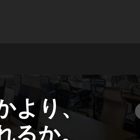
かより、
れるか。