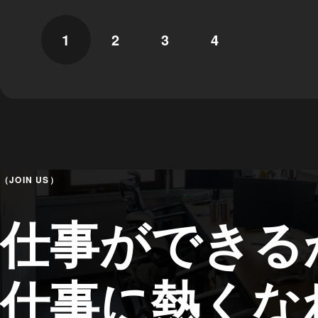
1
2
3
4
（JOIN US）
仕事ができる
仕事に熱くな