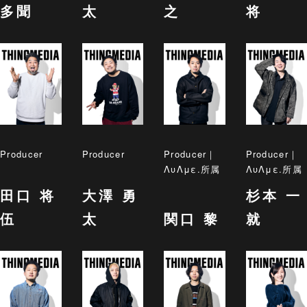
多聞
太
之
将
Producer
Producer
Producer｜
Producer｜
ΛυΛμε.所属
ΛυΛμε.所属
田口 将
大澤 勇
杉本 一
伍
太
関口 黎
就