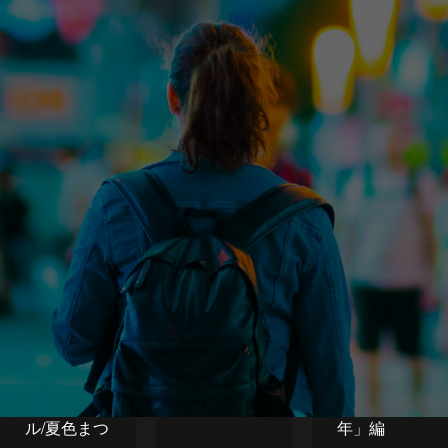
せファンタ
ジスタ！」
サービス紹
MV・ライ
TV CM：ブ
介ムービ
ブ配信：
ルーロック
ー：LayerX
Team
プロジェク
「バクラ
ahamo（天
ト ワールド
ク」
宮こころ/橘
チャンピオ
ひなの/アル
ン「あの感
ス・アルマ
動から1
ル/夏色まつ
年」編