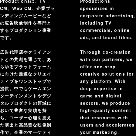
Productionsは、TV
Productions
CM、Web CM、企業ブラ
specializes in
ンディングムービーなど
corporate advertising,
の広告映像制作を専門と
including TV
するプロダクション事業
commercials, online
です。
ads, and brand films.
広告代理店やクライアン
Through co-creation
トとの共創を通じて、あ
with our partners, we
らゆるプラットフォーム
offer one-stop
に向けた最適なクリエイ
creative solutions for
ティブをワンストップで
any platform. With
提供。中でもゲームエン
deep expertise in
ターテインメントやデジ
game and digital
タルプロダクトの領域に
sectors, we produce
おいて豊富な実績を持
high-quality content
ち、ユーザー心理を捉え
that resonates with
た演出と高品質な映像制
users and accelerates
作で、企業のマーケティ
your marketing.