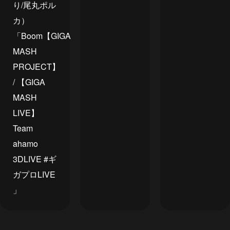
り/尾丸ポル
カ）
「Boom【GIGA
MASH
PROJECT】
/ 【GIGA
MASH
LIVE】
Team
ahamo
3DLIVE #ギ
ガプロLIVE
」