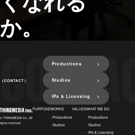
くなれる
か。
Productions
Studios
（CONTACT）
IPs & Licensing
PURPOSE
WORKS
VALUES
WHAT WE DO
- Productions
- Productions
© THINGMEDIA Inc. All
rights reserved.
- Studios
- Studios
- IPs & Licensing