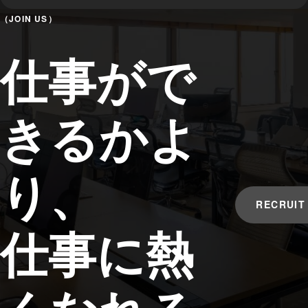
（JOIN US）
仕事がで
きるかよ
り、
RECRUIT
仕事に熱