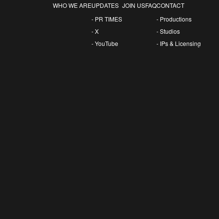
WHO WE ARE
UPDATES
JOIN US
FAQ
CONTACT
- PR TIMES
- Productions
- X
- Studios
- YouTube
- IPs & Licensing