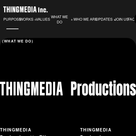
WHAT WE
PURPOSE
VALUES
WHO WE ARE
JOIN US
FAQ
WORKS
UPDATES
DO
（WHAT WE DO）
THINGMEDIA
THINGMEDIA