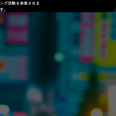
ング活動を加速させま
す。
（WORKS - Productions -）
Web CM：
株式会社ポ
TVCM：
みてねみま
ケモン
SNK「餓狼
もりGPS
「BLAZING
伝説: City of
FANTASISTA」
the Wolves
PV – JFAチ
闘え狼たち
ャレンジゲ
よ篇」
ーム「めざ