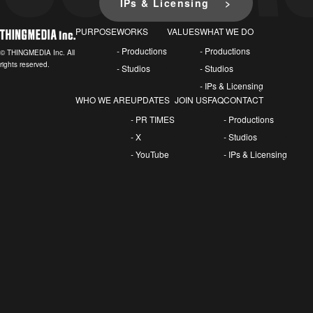
IPs & Licensing
PURPOSE
WORKS
VALUES
WHAT WE DO
- Productions
- Productions
© THINGMEDIA Inc. All
rights reserved.
- Studios
- Studios
- IPs & Licensing
WHO WE ARE
UPDATES
JOIN US
FAQ
CONTACT
- PR TIMES
- Productions
- X
- Studios
- YouTube
- IPs & Licensing