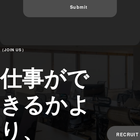
（JOIN US）
仕事がで
きるかよ
り、
RECRUIT