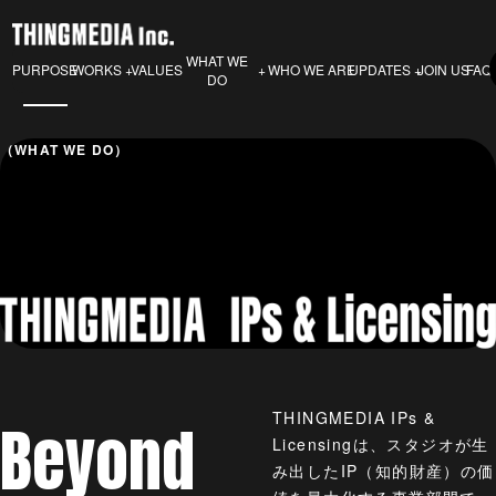
WHAT WE
PURPOSE
VALUES
WHO WE ARE
JOIN US
FAQ
WORKS
UPDATES
DO
（WHAT WE DO）
THINGMEDIA IPs &
Beyond
Licensingは、スタジオが生
み出したIP（知的財産）の価