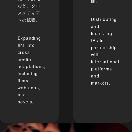
開。
など、クロ
スメディア
Distributing
への拡張。
and
localizing
Expanding
IPs in
IPs into
partnership
cross-
with
media
international
adaptations,
platforms
including
and
films,
markets.
webtoons,
and
novels.