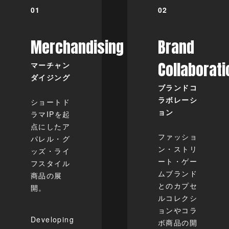
Merchandising
Brand
Collaborat
マーチャン
ダイジング
ブランドコ
ラボレーシ
ショートド
ョン
ラマIPを起
点にしたア
ファッショ
パレル・グ
ン・ストリ
ッズ・ライ
ート・ゲー
フスタイル
ムブランド
商品の展
とのカプセ
開。
ルコレクシ
ョンやコラ
Developing
ボ商品の開