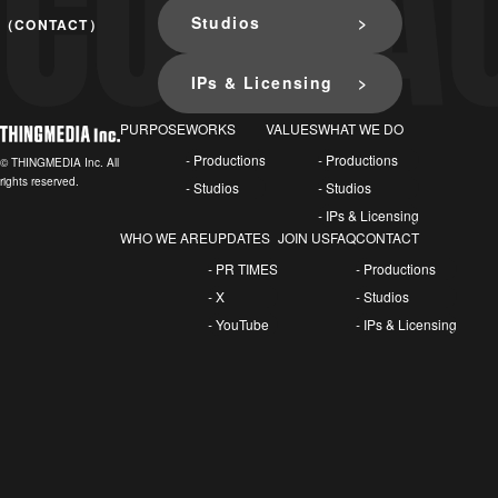
Studios
（CONTACT）
IPs & Licensing
PURPOSE
WORKS
VALUES
WHAT WE DO
- Productions
- Productions
© THINGMEDIA Inc. All
rights reserved.
- Studios
- Studios
- IPs & Licensing
WHO WE ARE
UPDATES
JOIN US
FAQ
CONTACT
- PR TIMES
- Productions
- X
- Studios
- YouTube
- IPs & Licensing