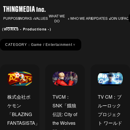
WHAT WE
PURPOSE
VALUES
WHO WE ARE
JOIN US
FAQ
WORKS
UPDATES
DO
（WORKS - Productions -）
CATEGORY：
Game / Entertainment
＞
株式会社ポ
TVCM：
TV CM：ブ
ケモン
SNK「餓狼
ルーロック
「BLAZING
伝説: City of
プロジェク
FANTASISTA」
the Wolves
ト ワールド