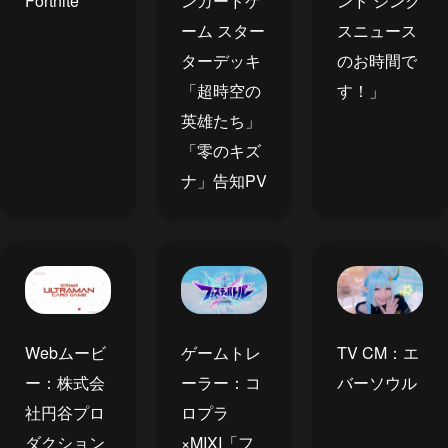
ンカードゲ
Fortnite
ンド ジンク
ーム スター
スニュース
ターデッキ
のお時間で
「超時空の
す！」
英雄たち」
「零のキズ
ナ」告知PV
Webムービ
TV CM：エ
ゲームトレ
ー：株式会
バーソウル
ーラー：コ
社円谷プロ
ロプラ
ダクション
×MIXI「フ