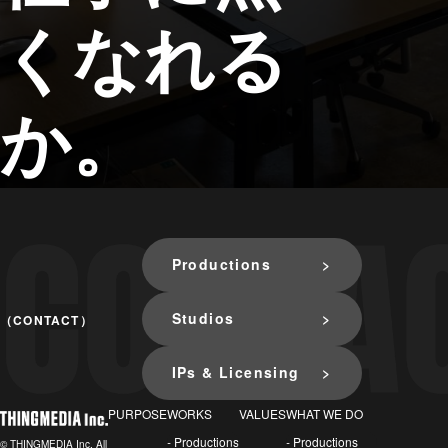
くなれる
か。
Productions
Studios
（CONTACT）
IPs & Licensing
PURPOSE
WORKS
VALUES
WHAT WE DO
- Productions
- Productions
© THINGMEDIA Inc. All