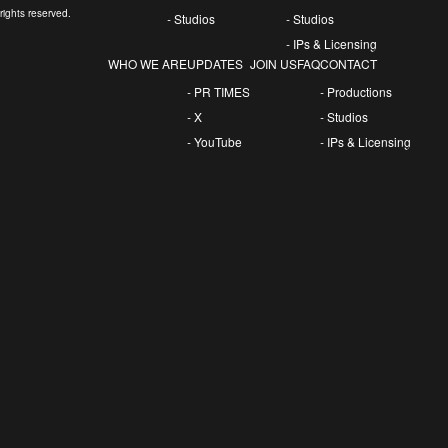
rights reserved.
- Studios
- Studios
- IPs & Licensing
WHO WE ARE
UPDATES
JOIN US
FAQ
CONTACT
- PR TIMES
- Productions
- X
- Studios
- YouTube
- IPs & Licensing