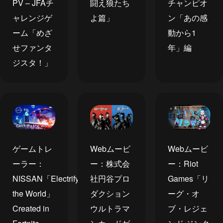
PV – JFAチ
闘え狼たち
チャンピオ
ャレンジゲ
よ篇」
ン「あの感
ーム「めざ
動から1
せファンタ
年」編
ジスタ！」
Webムービ
ゲームトレ
Webムービ
ー：株式会
ーラー：
ー：Riot
社円谷プロ
NISSAN「Electrify
Games「リ
ダクション
the World」
ーグ・オ
ウルトラマ
Created in
ブ・レジェ