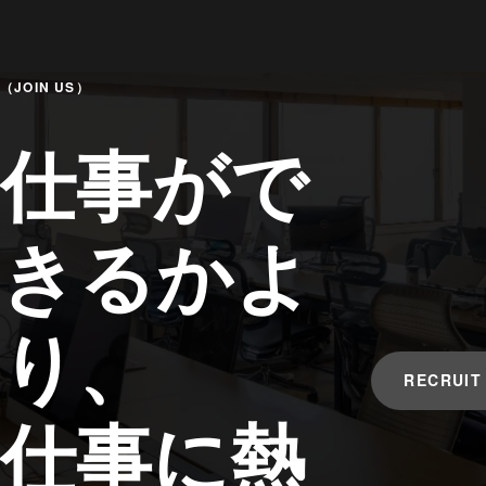
（JOIN US）
仕事がで
きるかよ
り、
RECRUIT
仕事に熱