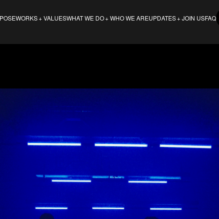
POSE
VALUES
WHO WE ARE
JOIN US
FAQ
WORKS
WHAT WE DO
UPDATES