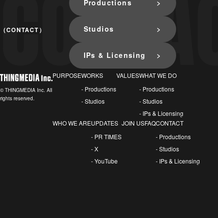
Productions
Studios
（CONTACT）
IPs & Licensing
PURPOSE
WORKS
VALUES
WHAT WE DO
- Productions
- Productions
© THINGMEDIA Inc. All
rights reserved.
- Studios
- Studios
- IPs & Licensing
WHO WE ARE
UPDATES
JOIN US
FAQ
CONTACT
- PR TIMES
- Productions
- X
- Studios
- YouTube
- IPs & Licensing