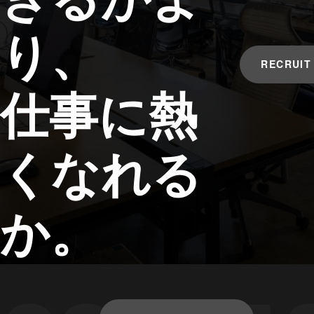
り、
RECRUIT
仕事に熱
くなれる
か。