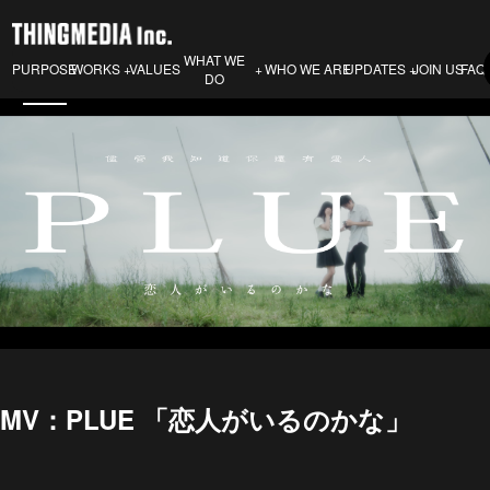
WHAT WE
PURPOSE
VALUES
WHO WE ARE
JOIN US
FAQ
WORKS
UPDATES
DO
MV：PLUE 「恋人がいるのかな」