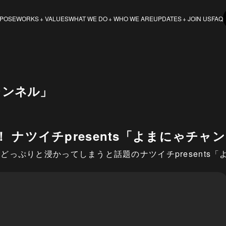
POSE
VALUES
WHO WE ARE
JOIN US
FAQ
WORKS
WHAT WE DO
UPDATES
チャンネル」
ナツイチpresents「よまにゃチャ
っぷりと浸かってしまうと話題のナツイチpresents「