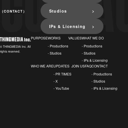
Studios
（CONTACT）
IPs & Licensing
PURPOSE
WORKS
VALUES
WHAT WE DO
- Productions
- Productions
© THINGMEDIA Inc. All
rights reserved.
- Studios
- Studios
- IPs & Licensing
WHO WE ARE
UPDATES
JOIN US
FAQ
CONTACT
- PR TIMES
- Productions
- X
- Studios
- YouTube
- IPs & Licensing