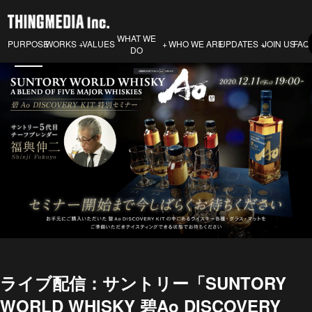
WHAT WE
PURPOSE
VALUES
WHO WE ARE
JOIN US
FAQ
WORKS
UPDATES
DO
ライブ配信：サントリー「SUNTORY
WORLD WHISKY 碧Ao DISCOVERY