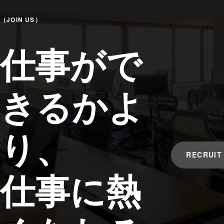
（JOIN US）
仕事がで
きるかよ
り、
RECRUIT
仕事に熱