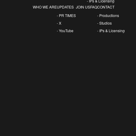
- IPs & Licensing
WHO WE ARE
UPDATES
JOIN US
FAQ
CONTACT
- PR TIMES
- Productions
- X
- Studios
- YouTube
- IPs & Licensing