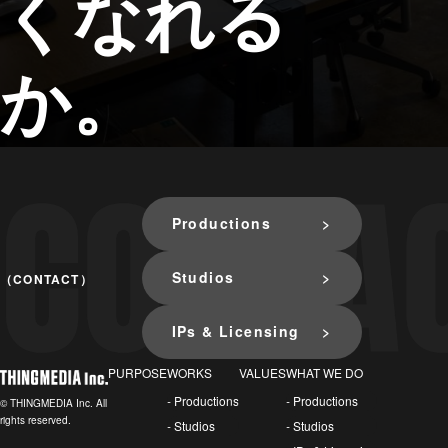
くなれる
か。
Productions
Studios
（CONTACT）
IPs & Licensing
PURPOSE
WORKS
VALUES
WHAT WE DO
- Productions
- Productions
© THINGMEDIA Inc. All
rights reserved.
- Studios
- Studios