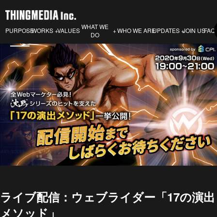
WHAT WE
PURPOSE
VALUES
WHO WE ARE
JOIN US
FAQ
WORKS
UPDATES
DO
ライブ配信：ウェブライダー「17の演出
メソッド」