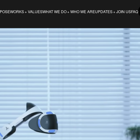
POSE
VALUES
WHO WE ARE
JOIN US
FAQ
WORKS
WHAT WE DO
UPDATES