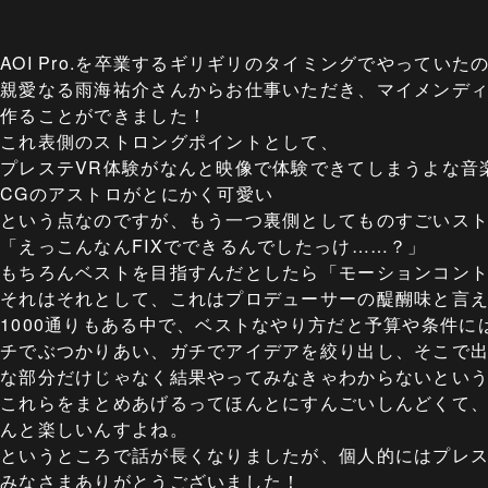
AOI Pro.を卒業するギリギリのタイミングでやってい
親愛なる雨海祐介さんからお仕事いただき、マイメンデ
作ることができました！
これ表側のストロングポイントとして、
プレステVR体験がなんと映像で体験できてしまうよな音
CGのアストロがとにかく可愛い
という点なのですが、もう一つ裏側としてものすごいスト
「えっこんなんFIXでできるんでしたっけ……？」
もちろんベストを目指すんだとしたら「モーションコン
それはそれとして、これはプロデューサーの醍醐味と言え
1000通りもある中で、ベストなやり方だと予算や条件
チでぶつかりあい、ガチでアイデアを絞り出し、そこで
な部分だけじゃなく結果やってみなきゃわからないとい
これらをまとめあげるってほんとにすんごいしんどくて
んと楽しいんすよね。
というところで話が長くなりましたが、個人的にはプレス
みなさまありがとうございました！