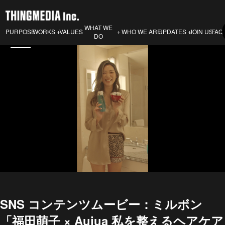
WHAT WE
PURPOSE
VALUES
WHO WE ARE
JOIN US
FAQ
WORKS
UPDATES
DO
SNS コンテンツムービー：ミルボン
「福田萌子 × Aujua 私を整えるヘアケア