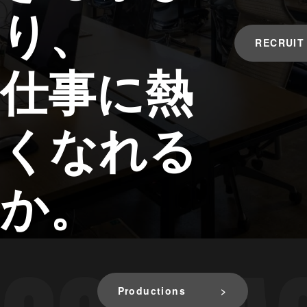
り、
RECRUIT
仕事に熱
くなれる
か。
Productions