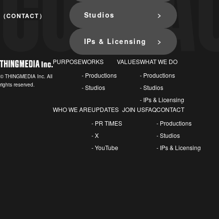
Studios
（CONTACT）
IPs & Licensing
PURPOSE
WORKS
VALUES
WHAT WE DO
- Productions
- Productions
© THINGMEDIA Inc. All
rights reserved.
- Studios
- Studios
- IPs & Licensing
WHO WE ARE
UPDATES
JOIN US
FAQ
CONTACT
- PR TIMES
- Productions
- X
- Studios
- YouTube
- IPs & Licensing