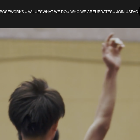
POSE
VALUES
WHO WE ARE
JOIN US
FAQ
WORKS
WHAT WE DO
UPDATES