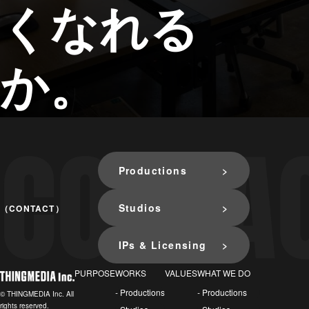
くなれる
か。
Productions
Studios
（CONTACT）
IPs & Licensing
PURPOSE
WORKS
VALUES
WHAT WE DO
- Productions
- Productions
© THINGMEDIA Inc. All
rights reserved.