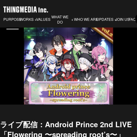
WHAT WE
PURPOSE
VALUES
WHO WE ARE
JOIN US
FAQ
WORKS
UPDATES
DO
ライブ配信：Android Prince 2nd LIVE
「Flowering 〜spreading root’s〜」