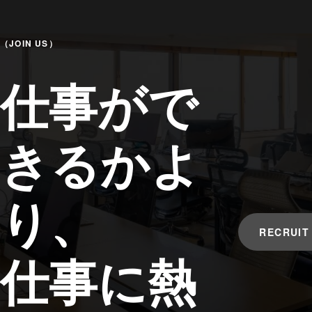
（JOIN US）
仕事がで
きるかよ
り、
RECRUIT
仕事に熱