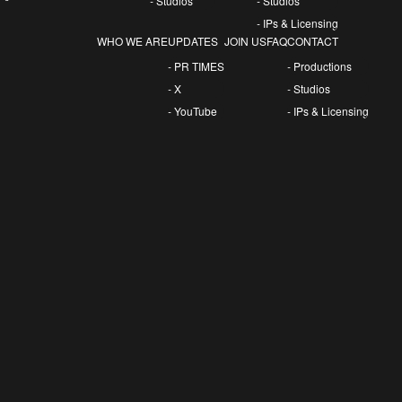
- Studios
- Studios
- IPs & Licensing
WHO WE ARE
UPDATES
JOIN US
FAQ
CONTACT
- PR TIMES
- Productions
- X
- Studios
- YouTube
- IPs & Licensing