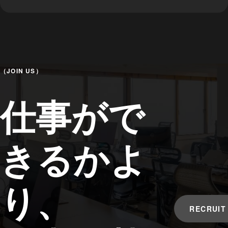
（JOIN US）
仕事がで
きるかよ
り、
RECRUIT