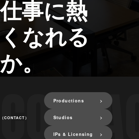
仕事に熱
くなれる
か。
Productions
Studios
（CONTACT）
IPs & Licensing