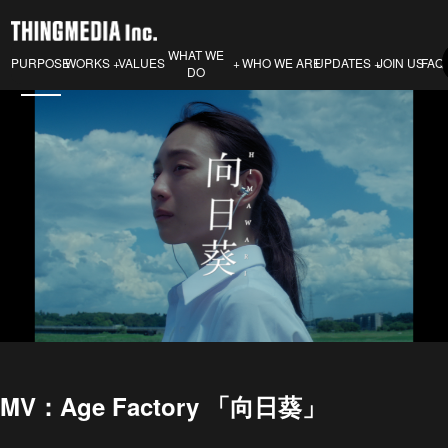
WHAT WE
PURPOSE
VALUES
WHO WE ARE
JOIN US
FAQ
WORKS
UPDATES
DO
MV：Age Factory 「向日葵」