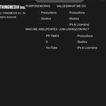
PURPOSE
WORKS
VALUES
WHAT WE DO
- Productions
- Productions
© THINGMEDIA Inc. All
rights reserved.
- Studios
- Studios
- IPs & Licensing
WHO WE ARE
UPDATES
JOIN US
FAQ
CONTACT
- PR TIMES
- Productions
- X
- Studios
- YouTube
- IPs & Licensing