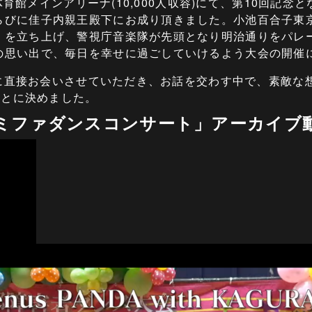
体育館メインアリーナ(10,000人収容)にて、第10回記念
らびに佳子内親王殿下にお成り頂きました。小池百合子東
」を立ち上げ、警視庁音楽隊が先頭となり明治通りをパレー
の思い出で、毎日を幸せに過ごしていけるよう大会の開催
に直接お会いさせていただき、お話を交わす中で、素敵な
ことに決めました。
レミファダンスコンサート」アーカイブ