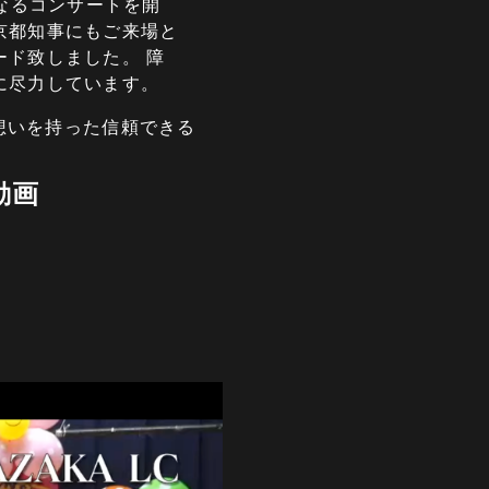
となるコンサートを開
京都知事にもご来場と
ド致しました。 障
に尽力しています。
想いを持った信頼できる
動画