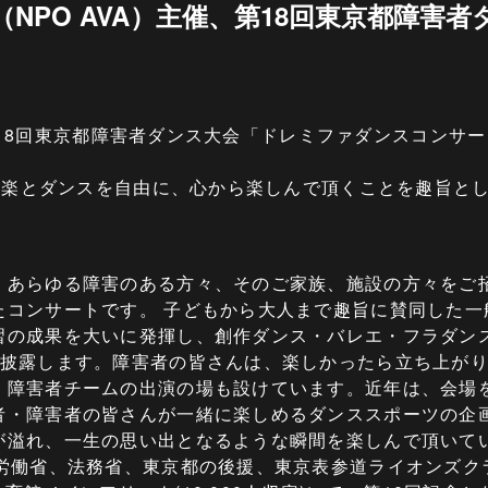
NPO AVA）主催、第18回東京都障害
第18回東京都障害者ダンス大会「ドレミファダンスコンサ
音楽とダンスを自由に、心から楽しんで頂くことを趣旨と
、あらゆる障害のある方々、そのご家族、施設の方々をご
たコンサートです。 子どもから大人まで趣旨に賛同した一
習の成果を大いに発揮し、創作ダンス・バレエ・フラダン
を披露します。障害者の皆さんは、楽しかったら立ち上が
、障害者チームの出演の場も設けています。近年は、会場
者・障害者の皆さんが一緒に楽しめるダンススポーツの企
溢れ、一生の思い出となるような瞬間を楽しんで頂いています
生労働省、法務省、東京都の後援、東京表参道ライオンズク