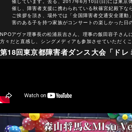
催しています。去る、2017年6月10日(日)には東京
催し、障害者支援に携わられている秋篠宮妃殿下な
ご挨拶を頂き、場外では「全国障害者交通安全運動
害のある子を持つ家族がコンサートの楽しかった日
NPOアヴァ理事長の松浦辰吉さん、理事の飯田容子さん
方々だと直感し、シングメディアも参加させていただく
第18回東京都障害者ダンス大会「ド