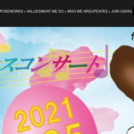
POSE
VALUES
WHO WE ARE
JOIN US
FAQ
WORKS
WHAT WE DO
UPDATES